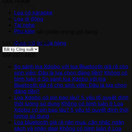
SẢN PHẨM
Loa có karaoke
Loa di động
Tai nghe
Phụ kiện
Chưa có sản phẩm trong giỏ hàng.
Lọc theo công suất
Quay trở lại cửa hàng
BÀI VIẾT MỚI
So sánh loa Xdobo với loa Bluetooth giá rẻ cho
sinh viên: Đâu là lựa chọn đáng tiền?
Không có
bình luận
ở So sánh loa Xdobo với loa
Bluetooth giá rẻ cho sinh viên: Đâu là lựa chọn
đáng tiền?
Loa Xdobo có pin bao lâu? 5 yếu tố quyết định
thời lượng sử dụng
Không có bình luận
ở Loa
Xdobo có pin bao lâu? 5 yếu tố quyết định thời
lượng sử dụng
Loa bluetooth giá rẻ nên mua: cân nhắc ngân
sách và nhận deal
Không có bình luận
ở Loa