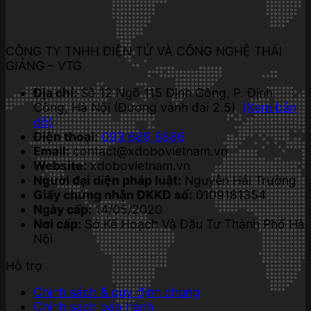
CÔNG TY TNHH ĐIỆN TỬ VÀ CÔNG NGHỆ THÁI
GIẢNG – VTG
Địa chỉ:
Số 12 Ngõ 115 Định Công, P. Định
Công, Hà Nội (Đường vành đai 2.5).
(Xem bản
đồ)
Điện thoại:
093 689 8886
Email:
contact@xdobovietnam.vn
Website:
xdobovietnam.vn
Người đại diện pháp luật:
Nguyễn Hải Trường
Giấy chứng nhận ĐKKD số:
0109181354
Ngày cấp:
14/05/2020
Nơi cấp:
Sở Kế Hoạch Và Đầu Tư Thành Phố Hà
Nội
Hỗ trợ
Chính sách & quy định chung
Chính sách bảo hành