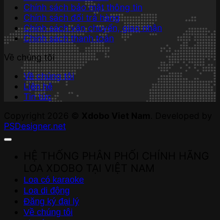
Chính sách bảo mật thông tin
Chính sách đổi trả hàng
Chính sách vận chuyển, giao nhận
Chính sách thanh toán
Về chúng tôi
Về chúng tôi
Liên hệ
Tin tức
Copyright 2026 ©
Xdobo Viet Nam
. Developed by
PSDesigner.net
HỆ THỐNG PHÂN PHỐI CHÍNH HÃNG
LOA XDOBO TẠI VIỆT NAM
Loa có karaoke
Loa di động
Đăng ký đại lý
Về chúng tôi