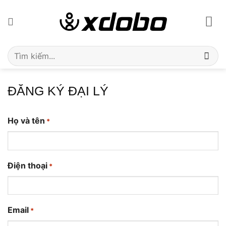
Bỏ
qua
nội
dung
Tìm
kiếm:
ĐĂNG KÝ ĐẠI LÝ
Họ và tên
*
Điện thoại
*
Email
*