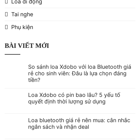
Loa di động
Tai nghe
Phụ kiện
BÀI VIẾT MỚI
So sánh loa Xdobo với loa Bluetooth giá
rẻ cho sinh viên: Đâu là lựa chọn đáng
tiền?
Không
có
Loa Xdobo có pin bao lâu? 5 yếu tố
bình
luận
quyết định thời lượng sử dụng
ở
So
Không
sánh
có
loa
bình
Loa bluetooth giá rẻ nên mua: cân nhắc
Xdobo
luận
ở
với
ngân sách và nhận deal
Loa
loa
Không
Xdobo
Bluetooth
có
có
giá