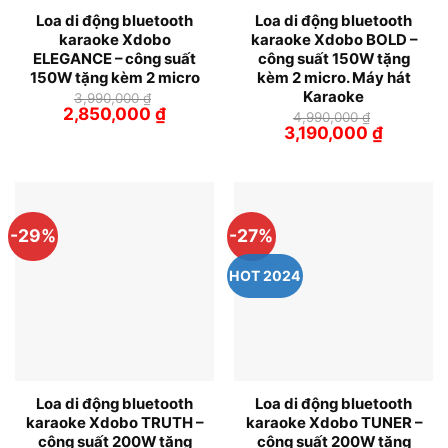
Loa di động bluetooth
Loa di động bluetooth
karaoke Xdobo
karaoke Xdobo BOLD –
ELEGANCE – công suất
công suất 150W tặng
150W tặng kèm 2 micro
kèm 2 micro. Máy hát
Karaoke
3,990,000
₫
Giá
Giá
2,850,000
₫
4,990,000
₫
gốc
hiện
Giá
Giá
3,190,000
₫
là:
tại
gốc
hiện
3,990,000 ₫.
là:
là:
tại
2,850,000 ₫.
4,990,000 ₫.
là:
3,190,000
-29%
-27%
HOT 2024
Loa di động bluetooth
Loa di động bluetooth
karaoke Xdobo TRUTH –
karaoke Xdobo TUNER –
công suất 200W tặng
công suất 200W tặng