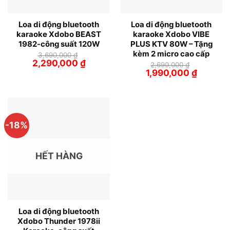
Loa di động bluetooth
Loa di động bluetooth
karaoke Xdobo BEAST
karaoke Xdobo VIBE
1982-công suất 120W
PLUS KTV 80W – Tặng
kèm 2 micro cao cấp
3,690,000
₫
Giá
Giá
2,290,000
₫
2,690,000
₫
gốc
hiện
Giá
Giá
1,990,000
₫
là:
tại
gốc
hiện
3,690,000 ₫.
là:
là:
tại
2,290,000 ₫.
2,690,000 ₫.
là:
1,990,000
-18%
HẾT HÀNG
Loa di động bluetooth
Xdobo Thunder 1978ii