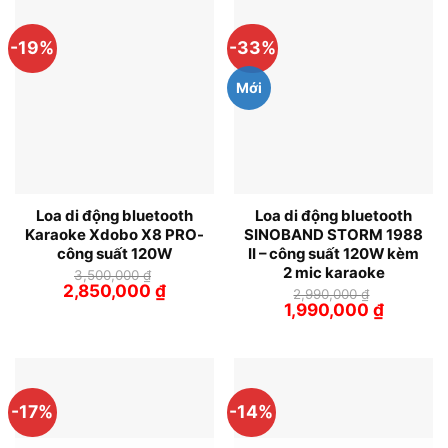
-19%
-33%
Mới
Loa di động bluetooth
Loa di động bluetooth
Karaoke Xdobo X8 PRO-
SINOBAND STORM 1988
công suất 120W
II – công suất 120W kèm
2 mic karaoke
3,500,000
₫
Giá
Giá
2,850,000
₫
2,990,000
₫
gốc
hiện
Giá
Giá
1,990,000
₫
là:
tại
gốc
hiện
3,500,000 ₫.
là:
là:
tại
2,850,000 ₫.
2,990,000 ₫.
là:
1,990,000
-17%
-14%