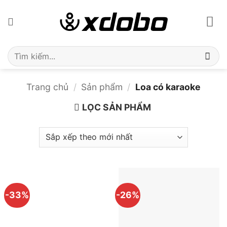
Bỏ
qua
nội
dung
Tìm
kiếm:
Trang chủ
/
Sản phẩm
/
Loa có karaoke
LỌC SẢN PHẨM
-33%
-26%