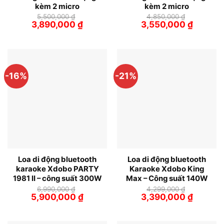
kèm 2 micro
kèm 2 micro
5,500,000
₫
4,850,000
₫
Giá
Giá
Giá
Giá
3,890,000
₫
3,550,000
₫
gốc
hiện
gốc
hiện
là:
tại
là:
tại
5,500,000 ₫.
là:
4,850,000 ₫.
là:
3,890,000 ₫.
3,550,00
-16%
-21%
Loa di động bluetooth
Loa di động bluetooth
karaoke Xdobo PARTY
Karaoke Xdobo King
1981 II – công suất 300W
Max – Công suất 140W
6,990,000
₫
4,299,000
₫
Giá
Giá
Giá
Giá
5,900,000
₫
3,390,000
₫
gốc
hiện
gốc
hiện
là:
tại
là:
tại
6,990,000 ₫.
là:
4,299,000 ₫.
là:
5,900,000 ₫.
3,390,00