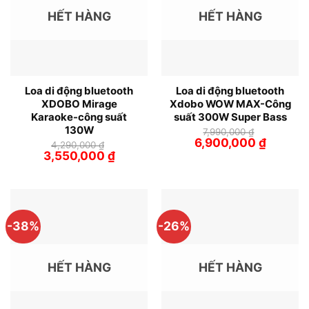
HẾT HÀNG
HẾT HÀNG
Loa di động bluetooth
Loa di động bluetooth
XDOBO Mirage
Xdobo WOW MAX-Công
Karaoke-công suất
suất 300W Super Bass
130W
7,990,000
₫
Giá
Giá
6,900,000
₫
4,290,000
₫
gốc
hiện
Giá
Giá
3,550,000
₫
là:
tại
gốc
hiện
7,990,000 ₫.
là:
là:
tại
6,900,00
4,290,000 ₫.
là:
3,550,000 ₫.
-38%
-26%
HẾT HÀNG
HẾT HÀNG