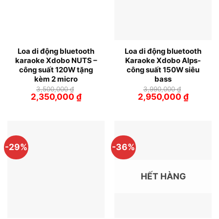
Loa di động bluetooth
Loa di động bluetooth
karaoke Xdobo NUTS –
Karaoke Xdobo Alps-
công suất 120W tặng
công suất 150W siêu
kèm 2 micro
bass
3,500,000
₫
3,990,000
₫
Giá
Giá
Giá
Giá
2,350,000
₫
2,950,000
₫
gốc
hiện
gốc
hiện
là:
tại
là:
tại
3,500,000 ₫.
là:
3,990,000 ₫.
là:
2,350,000 ₫.
2,950,00
-29%
-36%
HẾT HÀNG