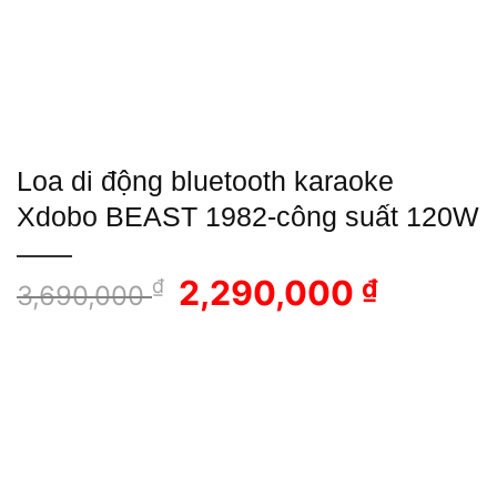
Loa di động bluetooth karaoke
Xdobo BEAST 1982-công suất 120W
Giá
Giá
2,290,000
₫
₫
3,690,000
gốc
hiện
là:
tại
3,690,000 ₫.
là:
2,290,0