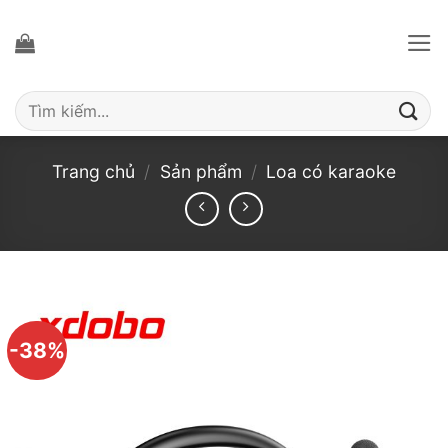
Bỏ
qua
nội
dung
Tìm
kiếm:
Trang chủ
/
Sản phẩm
/
Loa có karaoke
-38%