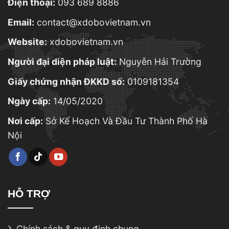
Điện thoại:
093 689 8886
Email:
contact@xdobovietnam.vn
Website:
xdobovietnam.vn
Người đại diện pháp luật:
Nguyễn Hải Trường
Giấy chứng nhận ĐKKD số:
0109181354
Ngày cấp:
14/05/2020
Nơi cấp:
Sở Kế Hoạch Và Đầu Tư Thành Phố Hà
Nội
HỖ TRỢ
Chính sách & quy định chung