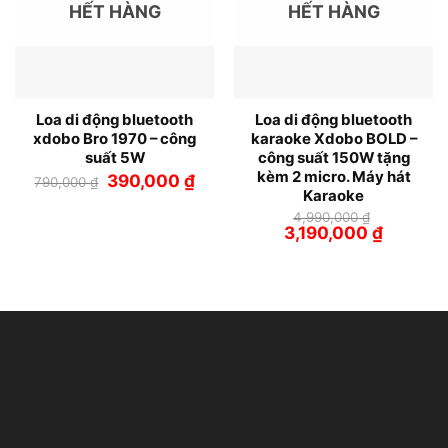
HẾT HÀNG
HẾT HÀNG
Loa di động bluetooth
Loa di động bluetooth
xdobo Bro 1970 – công
karaoke Xdobo BOLD –
suất 5W
công suất 150W tặng
kèm 2 micro. Máy hát
Giá
Giá
390,000
₫
790,000
₫
gốc
hiện
Karaoke
là:
tại
4,990,000
₫
790,000 ₫.
là:
Giá
Giá
3,190,000
₫
390,000 ₫.
gốc
hiện
là:
tại
4,990,000 ₫.
là:
3,190,000