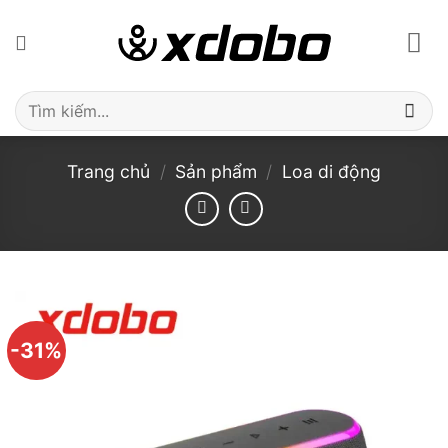
Bỏ
qua
nội
dung
Tìm
kiếm:
Trang chủ
/
Sản phẩm
/
Loa di động
-31%