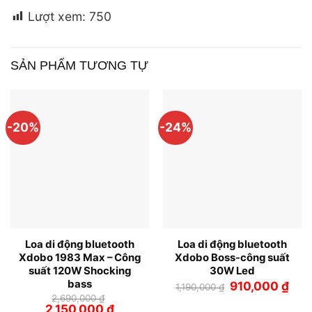
Lượt xem:
750
SẢN PHẨM TƯƠNG TỰ
-20%
-24%
Loa di động bluetooth
Loa di động bluetooth
Xdobo 1983 Max – Công
Xdobo Boss-công suất
suất 120W Shocking
30W Led
bass
Giá
Giá
910,000
₫
1,190,000
₫
gốc
hiện
2,690,000
₫
là:
tại
Giá
Giá
2,150,000
₫