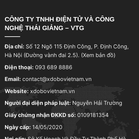
CÔNG TY TNHH ĐIỆN TỬ VÀ CÔNG
NGHỆ THÁI GIẢNG – VTG
Địa chỉ:
Số 12 Ngõ 115 Định Công, P. Định Công,
Hà Nội (Đường vành đai 2.5).
(Xem bản đồ)
Điện thoại:
093 689 8886
Email:
contact@xdobovietnam.vn
Website:
xdobovietnam.vn
Người đại diện pháp luật:
Nguyễn Hải Trường
Giấy chứng nhận ĐKKD số:
0109181354
Ngày cấp:
14/05/2020
Nơi cấp:
Sở Kế Hoạch Và Đầu Tư Thành Phố Hà