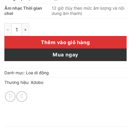
Âm nhạc Thời gian
12 giờ (tùy theo mức âm lượng và nội
chơi
dung âm thanh)
Loa di động bluetooth XDOBO X8iii-công suất 60W số l
Thêm vào giỏ hàng
Mua ngay
Danh mục:
Loa di động
Thương hiệu:
Xdobo