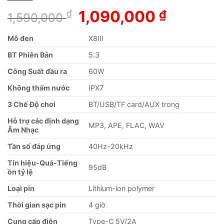
Giá
Giá
1,090,000
₫
₫
1,590,000
gốc
hiện
là:
tại
Mô đen
X8III
1,590,000 ₫.
là:
BT Phiên Bản
5.3
1,090,00
Công Suất đầu ra
60W
Không thấm nước
IPX7
3 Chế Độ chơi
BT/USB/TF card/AUX trong
Hỗ trợ các định dạng
MP3, APE, FLAC, WAV
Âm Nhạc
Tần số đáp ứng
40Hz-20kHz
Tín hiệu-Quá-Tiếng
95dB
ồn tỷ lệ
Loại pin
Lithium-ion polymer
Thời gian sạc pin
4 giờ
Cung cấp điện
Type-C 5V/2A