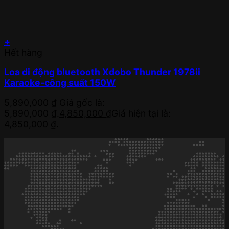
+
Hết hàng
Loa di động bluetooth Xdobo Thunder 1978ii
Karaoke-công suất 150W
5,890,000
₫
Giá gốc là:
5,890,000 ₫.
4,850,000
₫
Giá hiện tại là:
4,850,000 ₫.