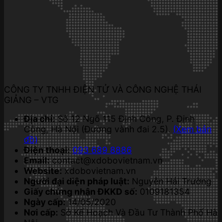
CÔNG TY TNHH ĐIỆN TỬ VÀ CÔNG NGHỆ THÁI
GIẢNG – VTG
Địa chỉ:
Số 12 Ngõ 115 Định Công, P. Định
Công, Hà Nội (Đường vành đai 2.5).
(Xem bản
đồ)
Điện thoại:
093 689 8886
Email:
contact@xdobovietnam.vn
Website:
xdobovietnam.vn
Người đại diện pháp luật:
Nguyễn Hải Trường
Giấy chứng nhận ĐKKD số:
0109181354
Ngày cấp:
14/05/2020
Nơi cấp:
Sở Kế Hoạch Và Đầu Tư Thành Phố Hà