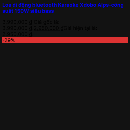
Loa di động bluetooth Karaoke Xdobo Alps-công
suất 150W siêu bass
3,990,000
₫
Giá gốc là:
3,990,000 ₫.
2,950,000
₫
Giá hiện tại là:
2,950,000 ₫.
-29%