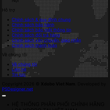
Nội
Hỗ trợ
Chính sách & quy định chung
Chính sách bảo hành
Chính sách bảo mật thông tin
Chính sách đổi trả hàng
Chính sách vận chuyển, giao nhận
Chính sách thanh toán
Về chúng tôi
Về chúng tôi
Liên hệ
Tin tức
Copyright 2026 ©
Xdobo Viet Nam
. Developed by
PSDesigner.net
HỆ THỐNG PHÂN PHỐI CHÍNH HÃNG