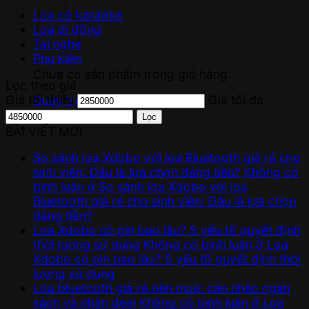
Loa có karaoke
Loa di động
Tai nghe
Phụ kiện
Chưa có sản phẩm trong giỏ hàng.
Lọc theo giá
Giá tối thiểu
Giá tối đa
Quay trở lại cửa hàng
Lọc
BÀI VIẾT MỚI
So sánh loa Xdobo với loa Bluetooth giá rẻ cho
sinh viên: Đâu là lựa chọn đáng tiền?
Không có
bình luận
ở So sánh loa Xdobo với loa
Bluetooth giá rẻ cho sinh viên: Đâu là lựa chọn
đáng tiền?
Loa Xdobo có pin bao lâu? 5 yếu tố quyết định
thời lượng sử dụng
Không có bình luận
ở Loa
Xdobo có pin bao lâu? 5 yếu tố quyết định thời
lượng sử dụng
Loa bluetooth giá rẻ nên mua: cân nhắc ngân
sách và nhận deal
Không có bình luận
ở Loa