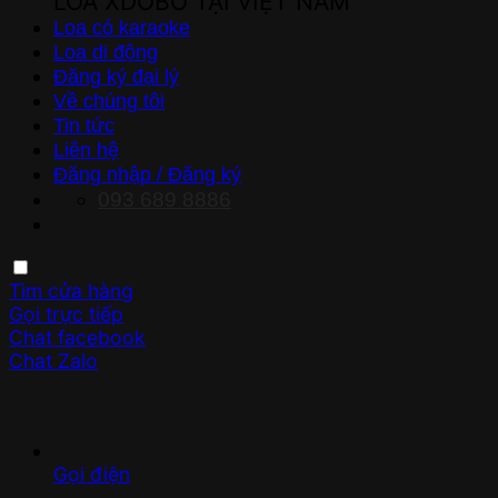
LOA XDOBO TẠI VIỆT NAM
Loa có karaoke
Loa di động
Đăng ký đại lý
Về chúng tôi
Tin tức
Liên hệ
Đăng nhập / Đăng ký
093 689 8886
Tìm cửa hàng
Gọi trực tiếp
Chat facebook
Chat Zalo
Gọi điện