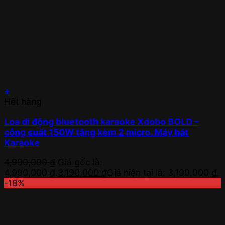
+
Hết hàng
Loa di động bluetooth karaoke Xdobo BOLD –
công suất 150W tặng kèm 2 micro. Máy hát
Karaoke
4,990,000
₫
Giá gốc là:
4,990,000 ₫.
3,190,000
₫
Giá hiện tại là: 3,190,000 ₫.
-18%